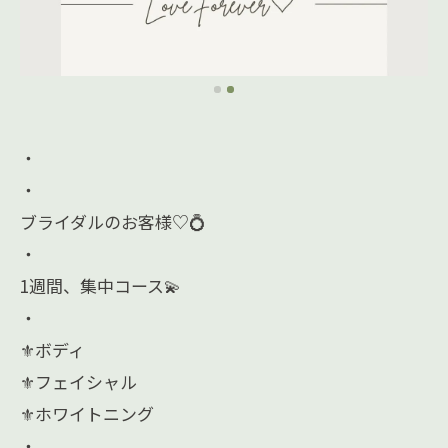
・
・
ブライダルのお客様♡💍
・
1週間、集中コース💫
・
⚜️ボディ
⚜️フェイシャル
⚜️ホワイトニング
・