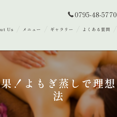
0795-48-5770
ut Us
メニュー
ギャラリー
よくある質問
いさつ
効果！よもぎ蒸しで理想
法