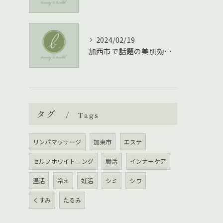
2024/02/19
加西市で話題の美肌効果！よもぎ蒸しで理想の美顔を手に入れる方法
タグ
Tags
リンパマッサージ
加東市
エステ
セルフホワイトニング
腸活
インナーケア
温活
冷え
妊活
シミ
シワ
くすみ
たるみ