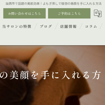
加西市で話題の美肌効果！よもぎ蒸しで理想の美顔を手に入れる方法
お問い合わせはこちら
ご予約はこちら
当サロンの特徴
ブログ
店舗情報
コラム
‬脱毛
フェイシャル
よもぎ蒸し
の美顔を手に入れる方
リンパマッサージ
ブライダル